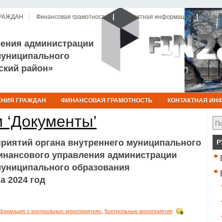
РАЖДАН
Финансовая грамотность
Контактная информация
Полит
ления администрации
муниципального
ский район»
НИЯ ГРАЖДАН
ФИНАНСОВАЯ ГРАМОТНОСТЬ
КОНТАКТНАЯ ИН
 ‘Документы’
риятий органа внутреннего муниципального
Р
инансового управления администрации
муниципального образования
а 2024 год
формация о контрольных мероприятиях
,
Контрольные мероприятия