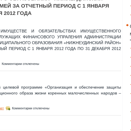
УПРАВЛЕНИЯ
ОТЧЕТНЫЙ
ЕМЕЙ ЗА ОТЧЕТНЫЙ ПЕРИОД С 1 ЯНВАРЯ
за
ПЕРИОД
2013
С
Я 2012 ГОДА
год
1
ЯНВАРЯ
2015
ИМУЩЕСТВЕ И ОБЯЗАТЕЛЬСТВАХ ИМУЩЕСТВЕННОГО
ГОДА
СЛУЖАЩИХ ФИНАНСОВОГО УПРАЛЕНИЯ АДМИНИСТРАЦИИ
ПО
31
ИЦИПАЛЬНОГО ОБРАЗОВАНИЯ «НИЖНЕУДИНСКИЙ РАЙОН»
ДЕКАБРЯ
ЫЙ ПЕРИОД С 1 ЯНВАРЯ 2012 ГОДА ПО 31 ДЕКАБРЯ 2012
2015
ГОДА
к
Комментарии
отключены
записи
СВЕДЕНИЯ
О
ДОХОДАХ,
целевой программе «Организация и обеспечение защиты
ОБ
иционного образа жизни коренных малочисленных народов –
ИМУЩЕСТВЕ
И
ОБЯЗАТЕЛЬСТВАХ
к
ИМУЩЕСТВЕННОГО
жет
Комментарии
отключены
записи
ХАРАКТЕРА
МУНИЦИПАЛЬНЫХ
СЛУЖАЩИХ
ФИНАНСОВОГО