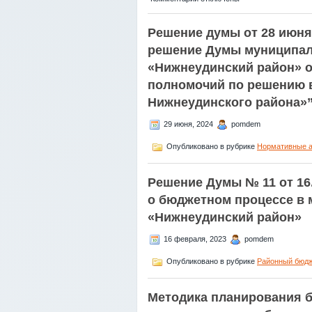
записи
ПЛАН
Решение думы от 28 июня
контрольных
мероприятий
решение Думы муниципал
органа
«Нижнеудинский район» от
внутреннего
муниципального
полномочий по решению в
финансового
Нижнеудинского района»
контроля
финансового
29 июня, 2024
pomdem
управления
администрации
Опубликовано в рубрике
Нормативные 
муниципального
района
муниципального
Решение Думы № 11 от 16.
образования
о бюджетном процессе в
«Нижнеудинский
район»
«Нижнеудинский район»
на
2024
16 февраля, 2023
pomdem
год
Опубликовано в рубрике
Районный бюд
Методика планирования 