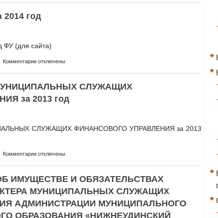
СВЕДЕНИЯ
2014 год
О
ДОХОДАХ,
РАСХОДАХ
ОБ
ФУ (для сайта)
ИМУЩЕСТВЕ
И
к
Комментарии
отключены
ОБЯЗАТЕЛЬСТВАХ
записи
ИМУЩЕСТВЕННОГО
СВЕДЕНИЯ
ХАРАКТЕРА
МУНИЦИПАЛЬНЫХ СЛУЖАЩИХ
О
МУНИЦИПАЛЬНЫХ
ДОХОДАХ
Я за 2013 год
СЛУЖАЩИХ
за
ФИНАНСОВОГО
2014
УПРАЛЕНИЯ
год
АДМИНИСТРАЦИИ
АЛЬНЫХ СЛУЖАЩИХ ФИНАНСОВОГО УПРАВЛЕНИЯ за 2013
МУНИЦИПАЛЬНОГО
РАЙОНА
МУНИЦИПАЛЬНОГО
к
Комментарии
отключены
ОБРАЗОВАНИЯ
записи
«НИЖНЕУДИНСКИЙ
СВЕДЕНИЯ
РАЙОН»
ОБ ИМУЩЕСТВЕ И ОБЯЗАТЕЛЬСТВАХ
О
И
ДОХОДАХ
ЧЛЕНОВ
АКТЕРА МУНИЦИПАЛЬНЫХ СЛУЖАЩИХ
МУНИЦИПАЛЬНЫХ
ИХ
ИЯ АДМИНИСТРАЦИИ МУНИЦИПАЛЬНОГО
СЛУЖАЩИХ
СЕМЕЙ
ФИНАНСОВОГО
ЗА
ГО ОБРАЗОВАНИЯ «НИЖНЕУДИНСКИЙ