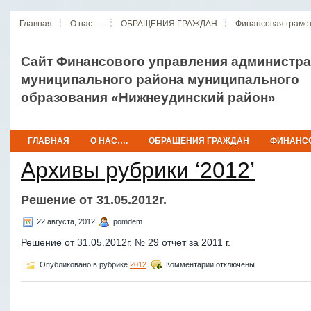
Главная
О нас….
ОБРАЩЕНИЯ ГРАЖДАН
Финансовая грамо
Сайт Финансового управления администр
муниципального района муниципального
образования «Нижнеудинский район»
ГЛАВНАЯ
О НАС….
ОБРАЩЕНИЯ ГРАЖДАН
ФИНАНСО
Архивы рубрики ‘2012’
Решение от 31.05.2012г.
22 августа, 2012
pomdem
Решение от 31.05.2012г. № 29 отчет за 2011 г.
к
Опубликовано в рубрике
2012
Комментарии
отключены
записи
Решение
от
31.05.2012г.