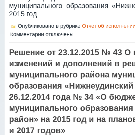
«Нижнеудинский
муниципального образования «Нижн
район»
2015 год
за
2015
год”
Опубликовано в рубрике
Отчет об исполнении
к
Комментарии
отключены
записи
Проект
решения
Решение от 23.12.2015 № 43 О
думы
“Об
изменений и дополнений в р
утверждении
отчета
муниципального района муни
об
исполнении
образования «Нижнеудинский 
бюджета
муниципального
образования
26.12.2014 года № 34 «О бюдж
«Нижнеудинский
район»
муниципального образования
за
2015
район» на 2015 год и на план
год”
и 2017 годов»