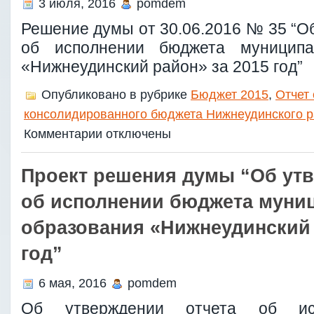
3 июля, 2016
pomdem
Решение думы от 30.06.2016 № 35 “О
об исполнении бюджета муниципа
«Нижнеудинский район» за 2015 год”
Опубликовано в рубрике
Бюджет 2015
,
Отчет
консолидированного бюджета Нижнеудинского ра
к
Комментарии
отключены
записи
Решение
думы
Проект решения думы “Об утв
от
30.06.2016
об исполнении бюджета муни
№
35
образования «Нижнеудинский 
“Об
утверждении
год”
отчета
об
исполнении
6 мая, 2016
pomdem
бюджета
муниципального
Об утверждении отчета об ис
образования