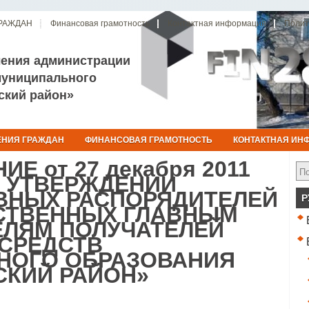
РАЖДАН
Финансовая грамотность
Контактная информация
Полит
ления администрации
муниципального
ский район»
НИЯ ГРАЖДАН
ФИНАНСОВАЯ ГРАМОТНОСТЬ
КОНТАКТНАЯ ИН
Е от 27 декабря 2011
ОБ УТВЕРЖДЕНИИ
ВНЫХ РАСПОРЯДИТЕЛЕЙ
Р
СТВЕННЫХ ГЛАВНЫМ
ЕЛЯМ ПОЛУЧАТЕЛЕЙ
СРЕДСТВ
НОГО ОБРАЗОВАНИЯ
СКИЙ РАЙОН»