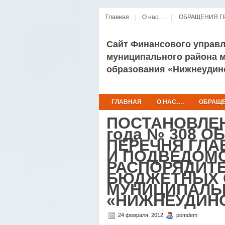
Главная
О нас….
ОБРАЩЕНИЯ Г
Сайт Финансового управ
муниципального района 
образования «Нижнеудин
ГЛАВНАЯ
О НАС….
ОБРАЩЕ
ПОСТАНОВЛЕНИ
года № 308 
ПЕРЕЧНЯ ГЛА
И ПОДВЕДОМ
РАСПОРЯДИТ
БЮДЖЕТНЫХ 
МУНИЦИПАЛЬ
«НИЖНЕУДИН
24 февраля, 2012
pomdem